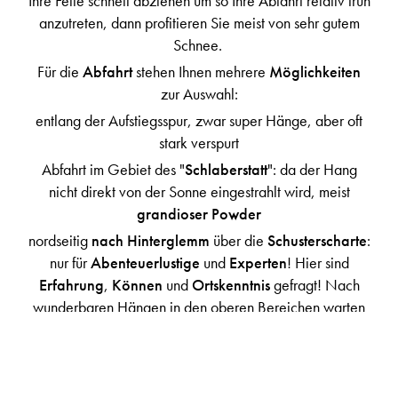
Ihre Felle schnell abziehen um so Ihre Abfahrt relativ früh
anzutreten, dann profitieren Sie meist von sehr gutem
Schnee.
Für die
Abfahrt
stehen Ihnen mehrere
Möglichkeiten
zur Auswahl:
entlang der Aufstiegsspur, zwar super Hänge, aber oft
stark verspurt
Abfahrt im Gebiet des "
Schlaberstatt
": da der Hang
nicht direkt von der Sonne eingestrahlt wird, meist
grandioser Powder
nordseitig
nach Hinterglemm
über die
Schusterscharte
:
nur für
Abenteuerlustige
und
Experten
! Hier sind
Erfahrung
,
Können
und
Ortskenntnis
gefragt! Nach
wunderbaren Hängen in den oberen Bereichen warten
gemeine
Mulden
und tiefe
Gräben
- nur wer sich im
Gebiet auskennt, findet auch den Weg nach unten!