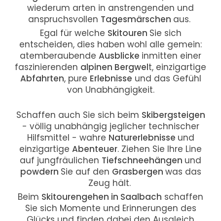
wiederum arten in anstrengenden und
anspruchsvollen
Tagesmärschen
aus.
Egal für welche
Skitouren
Sie sich
entscheiden, dies haben wohl alle gemein:
atemberaubende
Ausblicke
inmitten einer
faszinierenden
alpinen Bergwel
t, einzigartige
Abfahrten
, pure
Erlebnisse
und das Gefühl
von Unabhängigkeit.
Schaffen auch Sie sich beim
Skibergsteigen
- völlig unabhängig jeglicher technischer
Hilfsmittel - wahre
Naturerlebnisse
und
einzigartige
Abenteuer
. Ziehen Sie Ihre Line
auf jungfräulichen
Tiefschneehängen
und
powdern
Sie auf den
Grasbergen
was das
Zeug hält.
Beim
Skitourengehen in Saalbach
schaffen
Sie sich Momente und Erinnerungen des
Glücks und finden dabei den Ausgleich