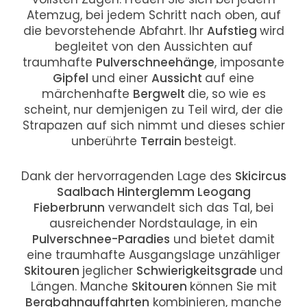
Atemzug, bei jedem Schritt nach oben, auf
die bevorstehende Abfahrt. Ihr
Aufstieg
wird
begleitet von den Aussichten auf
traumhafte
Pulverschneehänge
, imposante
Gipfel
und einer
Aussicht
auf eine
märchenhafte
Bergwelt
die, so wie es
scheint, nur demjenigen zu Teil wird, der die
Strapazen auf sich nimmt und dieses schier
unberührte
Terrain
besteigt.
Dank der hervorragenden Lage des
Skicircus
Saalbach Hinterglemm Leogang
Fieberbrunn
verwandelt sich das Tal, bei
ausreichender Nordstaulage, in ein
Pulverschnee-Paradies
und bietet damit
eine traumhafte Ausgangslage unzähliger
Skitouren
jeglicher
Schwierigkeitsgrade
und
Längen. Manche
Skitouren
können Sie mit
Bergbahnauffahrten
kombinieren, manche