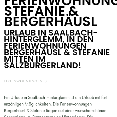
FERIENWOHNUN
STEFANIE &
BERGERHÄUSL
URLAUB IN SAALBACH-
HINTERGLEMM, IN DEN
FERIENWOHNUNGEN
BERGERHÄUSL & STEFANIE
MITTEN IM
SALZBURGERLAND!
FERIENWOHNUNGEN
HINTERGLEMM
Ein Urlaub in Saalbach-Hinterglemm ist ein Urlaub mit fast
unzähligen Möglichkeiten. Die Ferienwohnungen
Bergerhäusl & Stefanie liegen auf einer wunscherschönen
Sonnenlage im Ortszentrum von Hinterglemm. Die