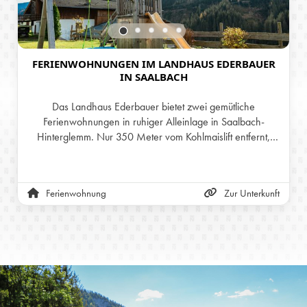
FERIENWOHNUNGEN IM LANDHAUS EDERBAUER
IN SAALBACH
Das Landhaus Ederbauer bietet zwei gemütliche
Ferienwohnungen in ruhiger Alleinlage in Saalbach-
Hinterglemm. Nur 350 Meter vom Kohlmaislift entfernt,
genießen Gäste direkten Zugang zum Skicircus Saalbach-
Hinterglemm. Die Wohnungen bieten Platz für 3-6
Personen, eine voll ausgestattete Wohnküche, Balkon mit
Ferienwohnung
Zur Unterkunft
Alpenblick und kostenloses WLAN. Im Sommer locken
Wander- und Mountainbike-Strecken, im Winter wartet der
Skispaß. Der perfekte Ort für einen erholsamen Urlaub in
den Alpen!