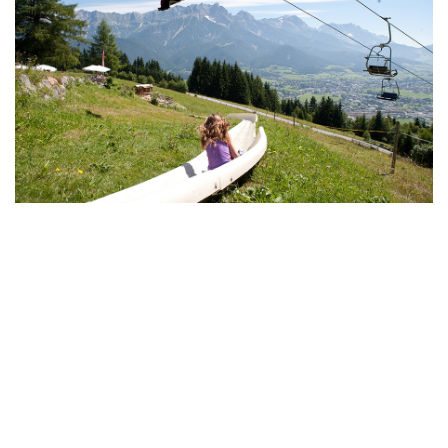
SOMMERRODELBAHN
Die
Sommerrodelbahn am Biberg in Saalfelden
bietet
Spaß und Action für die ganze Familie. Auf über 1,6
Kilometern Länge sausen Sie mit rasanter Geschwindigkeit
ins Tal – ein Erlebnis voller Adrenalin und Natur pur! Neben
der Rodelbahn locken Wanderwege, Almhütten und
herrliche Panoramablicke auf die umliegenden Berge. Ideal