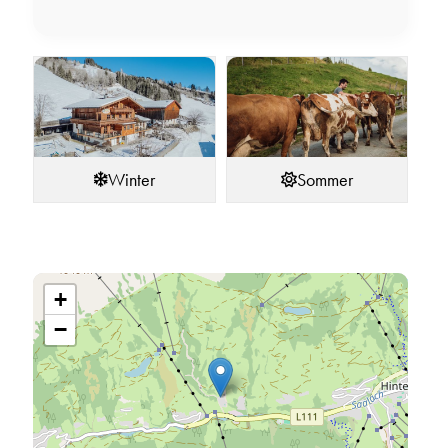
Winter
Sommer
+
−