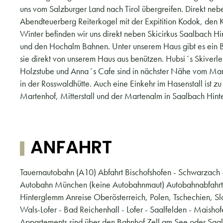
uns vom Salzburger Land nach Tirol übergreifen. Direkt neb
Abendteuerberg Reiterkogel mit der Expitition Kodok, den 
Winter befinden wir uns direkt neben Skicirkus Saalbach H
und den Hochalm Bahnen. Unter unserem Haus gibt es ein B
sie direkt von unserem Haus aus benützen. Hubsi´s Skiverle
Holzstube und Anna´s Cafe sind in nächster Nähe vom Marte
in der Rosswaldhütte. Auch eine Einkehr im Hasenstall ist 
Martenhof, Mitterstall und der Martenalm in Saalbach Hin
ANFAHRT
Tauernautobahn (A10) Abfahrt Bischofshofen - Schwarzach 
Autobahn München (keine Autobahnmaut) Autobahnabfahrt Si
Hinterglemm Anreise Oberösterreich, Polen, Tschechien, S
Wals-Lofer - Bad Reichenhall - Lofer - Saalfelden - Maish
Appartements sind über den Bahnhof Zell am See oder Saalfe