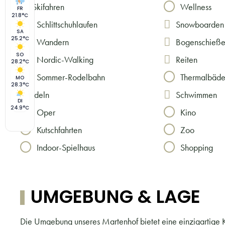
Skifahren
Wellness
FR
21.8°C
Schlittschuhlaufen
Snowboarden
SA
25.2°C
Wandern
Bogenschieß
SO
Nordic-Walking
Reiten
28.2°C
Sommer-Rodelbahn
Thermalbäde
MO
28.3°C
Rodeln
Schwimmen
DI
24.9°C
Oper
Kino
Kutschfahrten
Zoo
Indoor-Spielhaus
Shopping
UMGEBUNG & LAGE
Die Umgebung unseres Martenhof bietet eine einzigartige Ku