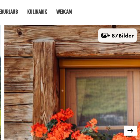
ERURLAUB
KULINARIK
WEBCAM
+ 87
Bilder