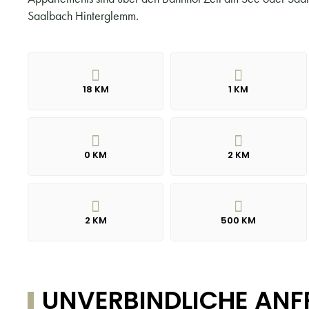
Saalbach Hinterglemm.
18 KM
1 KM
0 KM
2 KM
2 KM
500 KM
UNVERBINDLICHE ANF