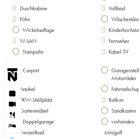
Duschkabine
Vollbad
Föhn
Wäschestän
Wickelauflage
Kinderhochstu
W-LAN
Fernseher
Trampolin
Kabel-TV
Carport
Garagenstell
Motorräder
Schaukel
Fahrradschu
PKW-Stellplatz
Balkon
Gartenmöbel
Sandkasten
Doppelgarage
vorhanden
Freizeitbad
Minigolf