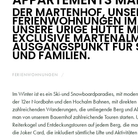
DER MARTENHOF, UNSE
FERIENWOHNUNGEN IM 
UNSERE URIGE HÜTTE MI
EXCLUSIVE MARTENALM 
AUSGANGSPUNKT FÜR 
UND FAMILIEN.
FERIENWOHNUNGEN
SAALBACH
Im Winter ist es ein Ski-und Snowboardparadies, mit modern
der 12er Nordbahn und den Hochalm Bahnen, mit direkten Ei
zahlreichenden Wanderungen, die umliegende Berg und Al
man von unserem Bauernhof zahlreichende Touren starten. U
Reiterkogel und Entdeckungstouren auf jedem Berg, die man 
die Joker Card, die inkludiert sämtliche Lifte und Aktivitäten