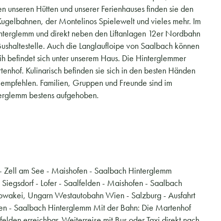
en unseren Hütten und unserer Ferienhauses finden sie den
Kugelbahnen, der Montelinos Spielewelt und vieles mehr. Im
interglemm und direkt neben den Liftanlagen 12er Nordbahn
ushaltestelle. Auch die Langlaufloipe von Saalbach können
ih befindet sich unter unserem Haus. Die Hinterglemmer
nhof. Kulinarisch befinden sie sich in den besten Händen
zu empfehlen. Familien, Gruppen und Freunde sind im
terglemm bestens aufgehoben.
- Zell am See - Maishofen - Saalbach Hinterglemm
egsdorf - Lofer - Saalfelden - Maishofen - Saalbach
lowakei, Ungarn Westautobahn Wien - Salzburg - Ausfahrt
ofen - Saalbach Hinterglemm Mit der Bahn: Die Martenhof
lden erreichbar. Weiterreise mit Bus oder Taxi direkt nach