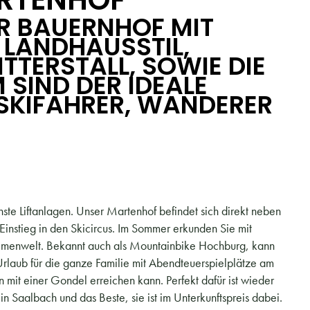
R BAUERNHOF MIT
LANDHAUSSTIL,
TTERSTALL, SOWIE DIE
SIND DER IDEALE
SKIFAHRER, WANDERER
ste Liftanlagen. Unser Martenhof befindet sich direkt neben
nstieg in den Skicircus. Im Sommer erkunden Sie mit
menwelt. Bekannt auch als Mountainbike Hochburg, kann
rlaub für die ganze Familie mit Abendteuerspielplätze am
mit einer Gondel erreichen kann. Perfekt dafür ist wieder
 in Saalbach und das Beste, sie ist im Unterkunftspreis dabei.