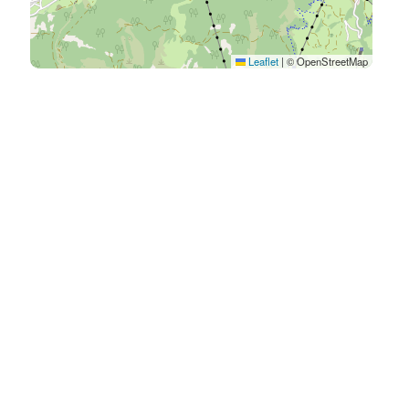
Leaflet
|
© OpenStreetMap