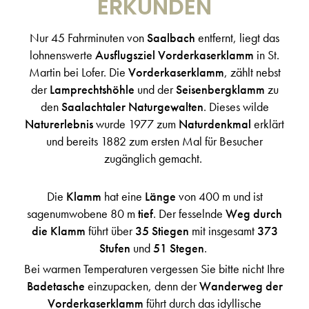
ERKUNDEN
Nur 45 Fahrminuten von
Saalbach
entfernt, liegt das
lohnenswerte
Ausflugsziel Vorderkaserklamm
in St.
Martin bei Lofer. Die
Vorderkaserklamm
, zählt nebst
der
Lamprechtshöhle
und der
Seisenbergklamm
zu
den
Saalachtaler Naturgewalten
. Dieses wilde
Naturerlebnis
wurde 1977 zum
Naturdenkmal
erklärt
und bereits 1882 zum ersten Mal für Besucher
zugänglich gemacht.
Die
Klamm
hat eine
Länge
von 400 m und ist
sagenumwobene 80 m
tief
. Der fesselnde
Weg durch
die Klamm
führt über
35 Stiegen
mit insgesamt
373
Stufen
und
51 Stegen
.
Bei warmen Temperaturen vergessen Sie bitte nicht Ihre
Badetasche
einzupacken, denn der
Wanderweg der
Vorderkaserklamm
führt durch das idyllische