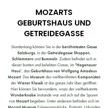
MOZARTS
GEBURTSHAUS UND
GETREIDEGASSE
Stundenlang können Sie in der
berühmtesten Gasse
Salzburgs
, in der
Getreidegasse Shoppen
,
Schlemmern
und
Bummeln
. Zudem befindet sich in
dieser bunten und belebten Gasse, im "
Hagenauer
Haus
", das
Geburtshaus von Wolfgang Amadeus
Mozart
. Das
Museum
des weltberühmten
Komponisten
der
Wiener Klassik
ist das ganze Jahr über geöffnet.
Hier können Sie bewundern, wozu der weltbekannte
Wunderknabe
imstande war und sich auf die Spuren
von
Mozart
begeben. Unter anderem befinden sich im
Mozart Museum
Erinnerungsstücke, Portraits, Urkunden