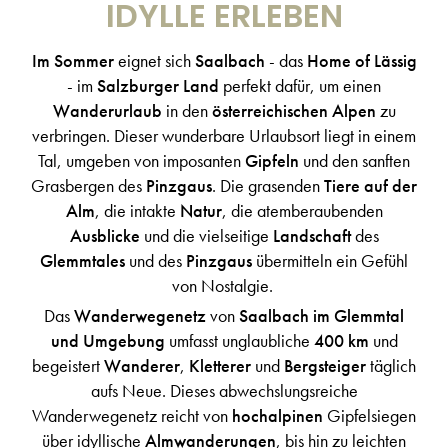
IDYLLE ERLEBEN
Im Sommer
eignet sich
Saalbach
- das
Home of Lässig
- im
Salzburger Land
perfekt dafür, um einen
Wanderurlaub
in den
österreichischen Alpen
zu
verbringen. Dieser wunderbare Urlaubsort liegt in einem
Tal, umgeben von imposanten
Gipfeln
und den sanften
Grasbergen des
Pinzgaus
. Die grasenden
Tiere auf der
Alm
, die intakte
Natur
, die atemberaubenden
Ausblicke
und die vielseitige
Landschaft
des
Glemmtales
und des
Pinzgaus
übermitteln ein Gefühl
von Nostalgie.
Das
Wanderwegenetz
von
Saalbach im Glemmtal
und Umgebung
umfasst unglaubliche
400 km
und
begeistert
Wanderer
,
Kletterer
und
Bergsteiger
täglich
aufs Neue. Dieses abwechslungsreiche
Wanderwegenetz reicht von
hochalpinen
Gipfelsiegen
über idyllische
Almwanderungen
, bis hin zu leichten