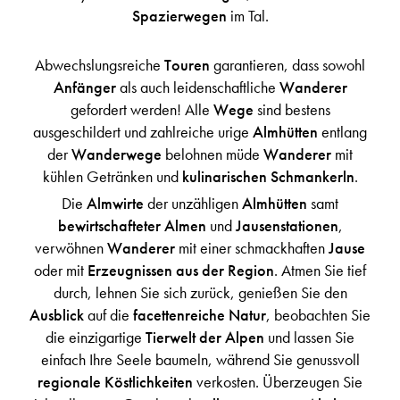
Spazierwegen
im Tal.
Abwechslungsreiche
Touren
garantieren, dass sowohl
Anfänger
als auch leidenschaftliche
Wanderer
gefordert werden! Alle
Wege
sind bestens
ausgeschildert und zahlreiche urige
Almhütten
entlang
der
Wanderwege
belohnen müde
Wanderer
mit
kühlen Getränken und
kulinarischen Schmankerln
.
Die
Almwirte
der unzähligen
Almhütten
samt
bewirtschafteter Almen
und
Jausenstationen
,
verwöhnen
Wanderer
mit einer schmackhaften
Jause
oder mit
Erzeugnissen aus der Region
. Atmen Sie tief
durch, lehnen Sie sich zurück, genießen Sie den
Ausblick
auf die
facettenreiche Natur
, beobachten Sie
die einzigartige
Tierwelt der Alpen
und lassen Sie
einfach Ihre Seele baumeln, während Sie genussvoll
regionale Köstlichkeiten
verkosten. Überzeugen Sie