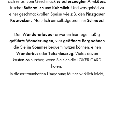
sich selbst vom Geschmack
selbst erzeugten Almkäses
,
frischer
Buttermilch
und
Kuhmilch
. Und was gehört zu
einer geschmackvollen Speise wie z.B. den
Pinzgauer
Kasnocken
? Natürlich ein selbstgebrannter
Schnaps
!
Den
Wanderurlauber
erwarten hier regelmäßig
geführte Wanderungen
, vier
geöffnete Bergbahnen
die Sie
im Sommer
bequem nutzen können, einen
Wanderbus
oder
Talschlusszug
. Vieles davon
kostenlos
nutzbar, wenn Sie sich die JOKER CARD
holen.
In dieser traumhaften Umgebung fällt es wirklich leicht,
sich augenblicklich auf "Urlaubsfeeling" umzustellen.
Wählen Sie Ihre
Wandertour
- je nach
Wetterbedingungen, Kondition und Laune! Sie
bestimmen den
Schwierigkeitsgrad
und die
Länge
Ihrer
Wanderung
während Ihres
Wanderurlaubes im
Salzburger Land.