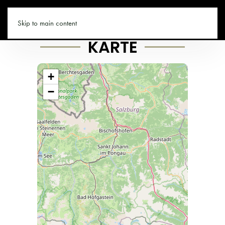
SAALBACH.CO
Skip to main content
KARTE
+
−